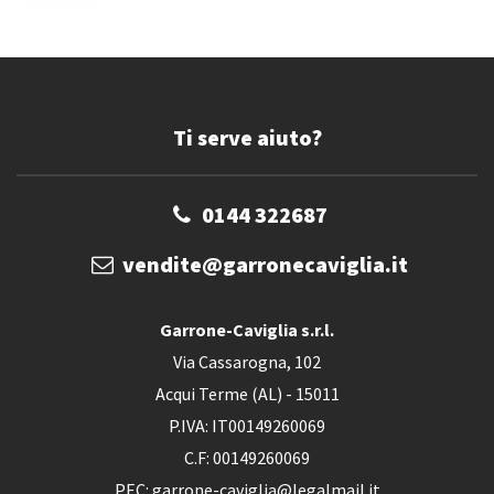
Ti serve aiuto?
0144 322687
vendite@garronecaviglia.it
Garrone-Caviglia s.r.l.
Via Cassarogna, 102
Acqui Terme (AL) - 15011
P.IVA: IT00149260069
C.F: 00149260069
PEC: garrone-caviglia@legalmail.it