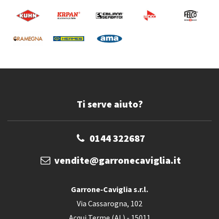
Ti serve aiuto?
0144 322687
vendite@garronecaviglia.it
Garrone-Caviglia s.r.l.
Via Cassarogna, 102
Acqui Terme (AL) - 15011